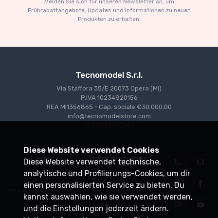
Melden Sie sich für unseren Newsletter an, um
€227.05
€239.00
Frührabattangebote, Updates und Informationen zu neuen
Produkten zu erhalten.
Tecnomodel S.r.l.
Via Staffora 35/E 20073 Opera (MI)
P.IVA 10234820156
REA MI1356865 - Cap. sociale €30.000,00
info@tecnomodelstore.com
+39 0257602982
Diese Website verwendet Cookies
Legal
Informationen
Diese Website verwendet technische,
Privacy
Versand
analytische und Profilierungs-Cookies, um dir
Cookies
Verkaufsstellen
einen personalisierten Service zu bieten. Du
Verkaufsbedingungen
Vertriebspartner
kannst auswählen, wie sie verwendet werden,
und die Einstellungen jederzeit ändern.