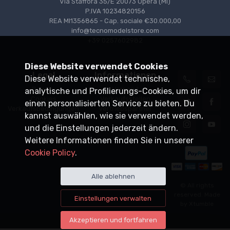
Via Staffora 35/E 20073 Opera (MI)
P.IVA 10234820156
REA MI1356865 - Cap. sociale €30.000,00
info@tecnomodelstore.com
+39 0257602982
Diese Website verwendet Cookies
Legal
Informationen
Diese Website verwendet technische,
Privacy
Versand
analytische und Profilierungs-Cookies, um dir
Cookies
Verkaufsstellen
einen personalisierten Service zu bieten. Du
Verkaufsbedingungen
Vertriebspartner
kannst auswählen, wie sie verwendet werden,
und die Einstellungen jederzeit ändern.
Weitere Informationen finden Sie in unserer
Cookie Policy
.
Alle ablehnen
© All rights
reserved. Made
Einstellungen verwalten
by
Xtumble
Akzeptieren und fortfahren