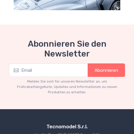
Abonnieren Sie den
Newsletter
Mythos Collection 1-18
Abonnieren
Ferrari 166 MM Abarth Metallic Silver Press
Version 1953 scala 1/18
Melden Sie sich für unseren Newsletter an, um
€227.05
€239.00
Frührabattangebote, Updates und Informationen zu neuen
Produkten zu erhalten.
Tecnomodel S.r.l.