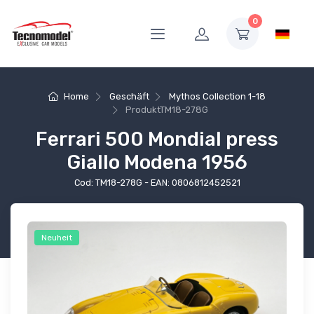
0
Home
Geschäft
Mythos Collection 1-18
Produkt
TM18-278G
Ferrari 500 Mondial press
Giallo Modena 1956
Cod: TM18-278G - EAN: 0806812452521
Neuheit