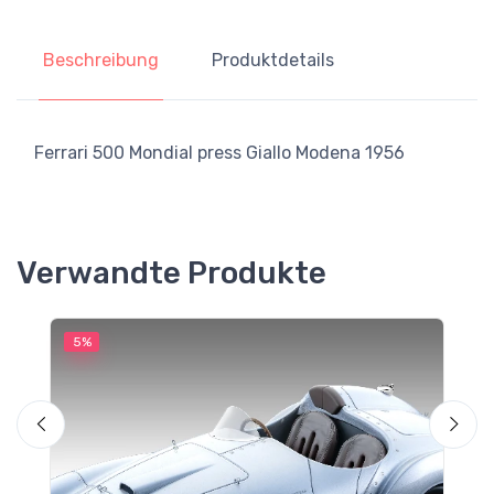
Beschreibung
Produktdetails
Ferrari 500 Mondial press Giallo Modena 1956
Verwandte Produkte
5%
5
M
F