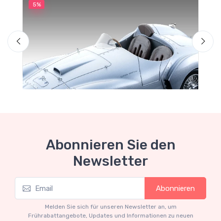
5%
5
Abonnieren Sie den
Newsletter
Mythos Collection 1-18
M
Abonnieren
Ferrari 166 MM Abarth Metallic Silver Press
F
Version 1953 scala 1/18
Melden Sie sich für unseren Newsletter an, um
€227.05
€239.00
Frührabattangebote, Updates und Informationen zu neuen