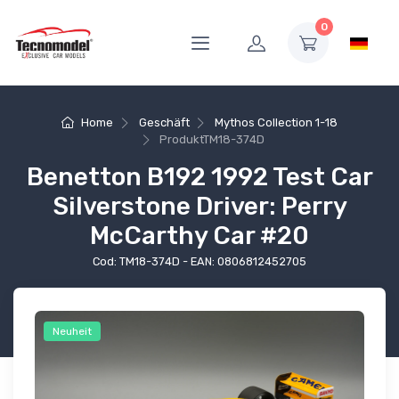
0
Home
Geschäft
Mythos Collection 1-18
Produkt
TM18-374D
Benetton B192 1992 Test Car
Silverstone Driver: Perry
McCarthy Car #20
Cod: TM18-374D - EAN: 0806812452705
Neuheit