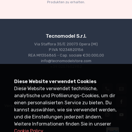
Produkten zu erhalten.
Tecnomodel S.r.l.
Via Staffora 35/E 20073 Opera (MI)
P.IVA 10234820156
REA MI1356865 - Cap. sociale €30.000,00
info@tecnomodelstore.com
+39 0257602982
Diese Website verwendet Cookies
Legal
Informationen
Diese Website verwendet technische,
Privacy
Versand
analytische und Profilierungs-Cookies, um dir
Cookies
Verkaufsstellen
einen personalisierten Service zu bieten. Du
Verkaufsbedingungen
Vertriebspartner
kannst auswählen, wie sie verwendet werden,
und die Einstellungen jederzeit ändern.
Weitere Informationen finden Sie in unserer
Cookie Policy
.