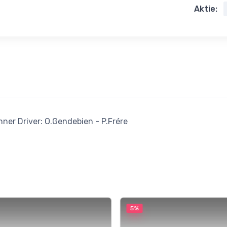
Aktie:
ner Driver: O.Gendebien - P.Frére
5%