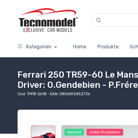
Kategorien
Home
Produkte
Sc
Ferrari 250 TR59-60 Le Mans
Driver: O.Gendebien - P.Frére
Cod: TM18-261B - EAN: 0806812452736
Neuheit
Außer Produktion