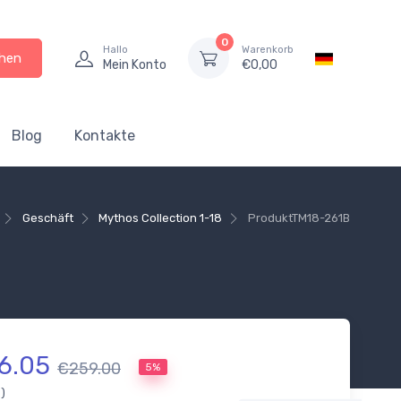
0
Hallo
Warenkorb
hen
Mein Konto
€
0,00
Blog
Kontakte
Geschäft
Mythos Collection 1-18
Produkt
TM18-261B
6.05
€259.00
5%
.)