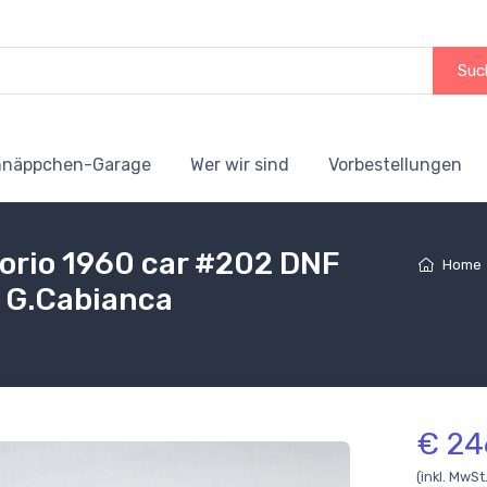
Suc
hnäppchen-Garage
Wer wir sind
Vorbestellungen
lorio 1960 car #202 DNF
Home
 - G.Cabianca
€ 24
(inkl. MwSt