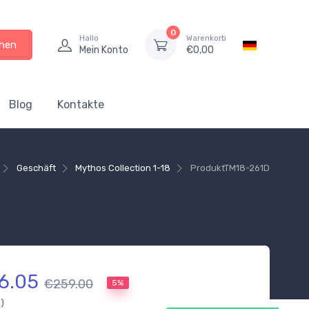
0
Hallo
Warenkorb
hen
Mein Konto
€
0,00
Blog
Kontakte
Geschäft
Mythos Collection 1-18
Produkt
TM18-261D
6.05
€259.00
5%
.)