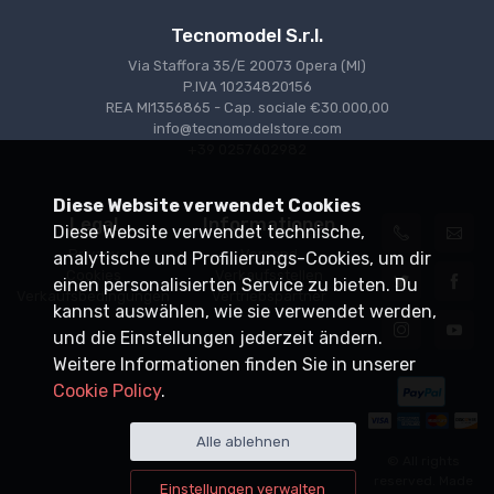
Tecnomodel S.r.l.
Via Staffora 35/E 20073 Opera (MI)
P.IVA 10234820156
REA MI1356865 - Cap. sociale €30.000,00
info@tecnomodelstore.com
+39 0257602982
Diese Website verwendet Cookies
Legal
Informationen
Diese Website verwendet technische,
Privacy
Versand
analytische und Profilierungs-Cookies, um dir
Cookies
Verkaufsstellen
einen personalisierten Service zu bieten. Du
Verkaufsbedingungen
Vertriebspartner
kannst auswählen, wie sie verwendet werden,
und die Einstellungen jederzeit ändern.
Weitere Informationen finden Sie in unserer
Cookie Policy
.
Alle ablehnen
© All rights
reserved. Made
Einstellungen verwalten