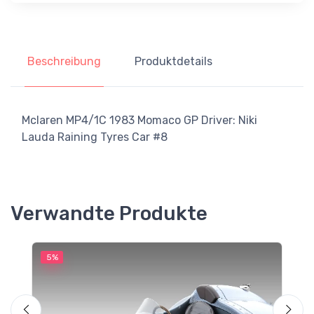
Beschreibung
Produktdetails
Mclaren MP4/1C 1983 Momaco GP Driver: Niki
Lauda Raining Tyres Car #8
Verwandte Produkte
5%
5
M
F