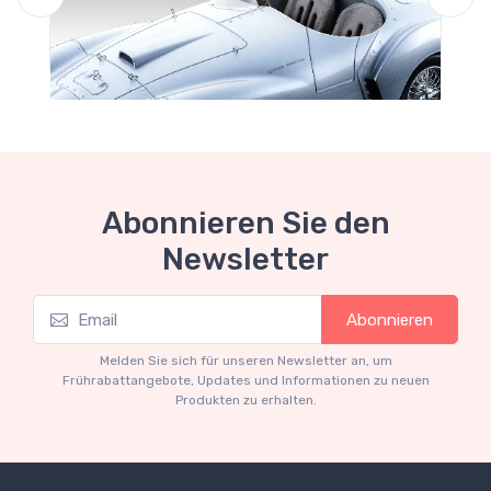
Abonnieren Sie den
Newsletter
Mythos Collection 1-18
Abonnieren
Ferrari 166 MM Abarth Metallic Silver Press
Version 1953 scala 1/18
Melden Sie sich für unseren Newsletter an, um
€227.05
€239.00
Frührabattangebote, Updates und Informationen zu neuen
Produkten zu erhalten.