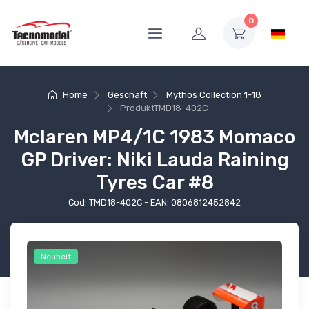
0
Home
Geschäft
Mythos Collection 1-18
Produkt
TMD18-402C
Mclaren MP4/1C 1983 Momaco
GP Driver: Niki Lauda Raining
Tyres Car #8
Cod: TMD18-402C - EAN: 0806812452842
Neuheit