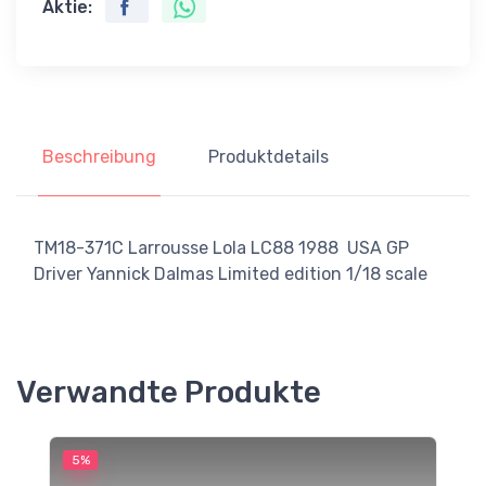
Aktie:
Beschreibung
Produktdetails
TM18-371C Larrousse Lola LC88 1988 USA GP
Driver Yannick Dalmas Limited edition 1/18 scale
Verwandte Produkte
5%
5
M