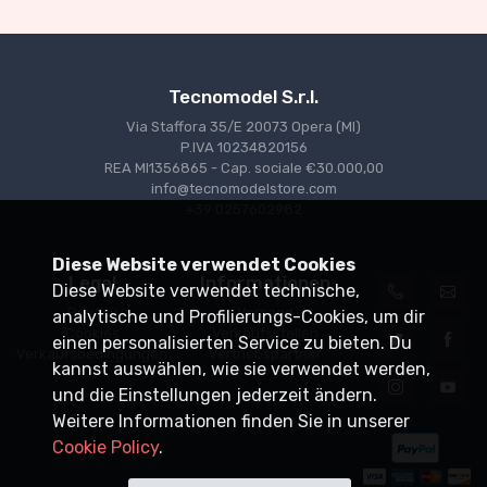
Tecnomodel S.r.l.
Via Staffora 35/E 20073 Opera (MI)
P.IVA 10234820156
REA MI1356865 - Cap. sociale €30.000,00
info@tecnomodelstore.com
+39 0257602982
Diese Website verwendet Cookies
Legal
Informationen
Diese Website verwendet technische,
Privacy
Versand
analytische und Profilierungs-Cookies, um dir
Cookies
Verkaufsstellen
einen personalisierten Service zu bieten. Du
Verkaufsbedingungen
Vertriebspartner
kannst auswählen, wie sie verwendet werden,
und die Einstellungen jederzeit ändern.
Weitere Informationen finden Sie in unserer
Cookie Policy
.