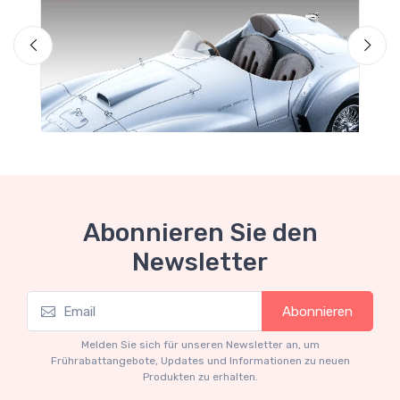
F
Abonnieren Sie den
Newsletter
Mythos Collection 1-18
Abonnieren
Ferrari 166 MM Abarth Metallic Silver Press
Version 1953 scala 1/18
Melden Sie sich für unseren Newsletter an, um
€227.05
€239.00
Frührabattangebote, Updates und Informationen zu neuen
Produkten zu erhalten.