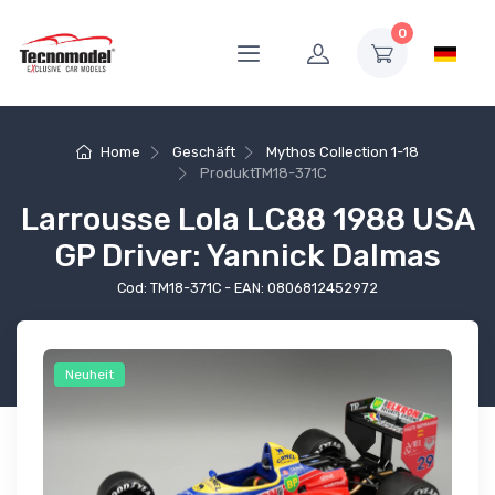
0
Home
Geschäft
Mythos Collection 1-18
Produkt
TM18-371C
Larrousse Lola LC88 1988 USA
GP Driver: Yannick Dalmas
Cod: TM18-371C - EAN: 0806812452972
Neuheit