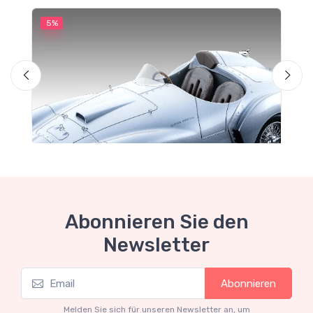
5%
5
Abonnieren Sie den
Newsletter
Mythos Collection 1-18
M
Abonnieren
Ferrari 166 MM Abarth Metallic Silver Press
F
Version 1953 scala 1/18
Melden Sie sich für unseren Newsletter an, um