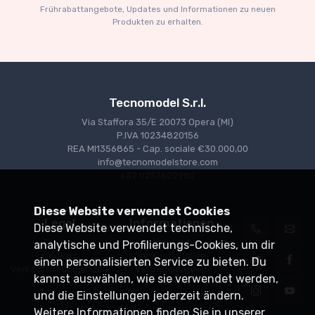
€227.05
€239.00
Frührabattangebote, Updates und Informationen zu neuen
Produkten zu erhalten.
Tecnomodel S.r.l.
Via Staffora 35/E 20073 Opera (MI)
P.IVA 10234820156
REA MI1356865 - Cap. sociale €30.000,00
info@tecnomodelstore.com
+39 0257602982
Diese Website verwendet Cookies
Legal
Informationen
Diese Website verwendet technische,
Privacy
Versand
analytische und Profilierungs-Cookies, um dir
Cookies
Verkaufsstellen
einen personalisierten Service zu bieten. Du
Verkaufsbedingungen
Vertriebspartner
kannst auswählen, wie sie verwendet werden,
und die Einstellungen jederzeit ändern.
Weitere Informationen finden Sie in unserer