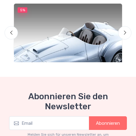
5%
5
M
F
Abonnieren Sie den
Newsletter
Mythos Collection 1-18
Abonnieren
Ferrari 166 MM Abarth Metallic Silver Press
Version 1953 scala 1/18
Melden Sie sich für unseren Newsletter an, um