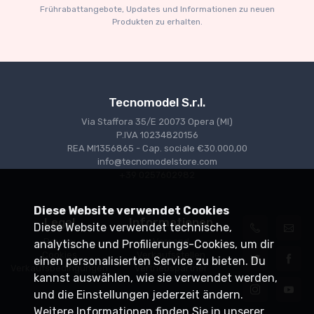
€227.05
€239.00
Frührabattangebote, Updates und Informationen zu neuen
Produkten zu erhalten.
Tecnomodel S.r.l.
Via Staffora 35/E 20073 Opera (MI)
P.IVA 10234820156
REA MI1356865 - Cap. sociale €30.000,00
info@tecnomodelstore.com
+39 0257602982
Diese Website verwendet Cookies
Legal
Informationen
Diese Website verwendet technische,
Privacy
Versand
analytische und Profilierungs-Cookies, um dir
Cookies
Verkaufsstellen
einen personalisierten Service zu bieten. Du
Verkaufsbedingungen
Vertriebspartner
kannst auswählen, wie sie verwendet werden,
und die Einstellungen jederzeit ändern.
Weitere Informationen finden Sie in unserer