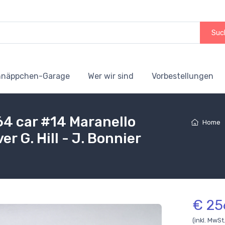
Suc
hnäppchen-Garage
Wer wir sind
Vorbestellungen
64 car #14 Maranello
Home
r G. Hill - J. Bonnier
€ 25
(inkl. MwSt