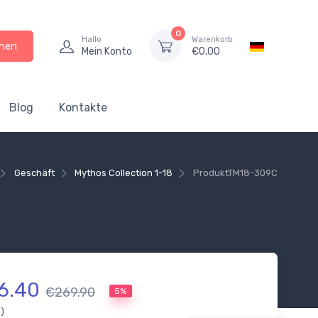
0
Hallo
Warenkorb
hen
Mein Konto
€
0,00
Blog
Kontakte
Geschäft
Mythos Collection 1-18
Produkt
TM18-309C
6.40
€269.90
5%
.)