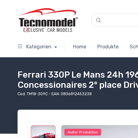
Kategorien
Home
Produkte
Sc
Ferrari 330P Le Mans 24h 19
Concessionaires 2° place Drive
Cod: TM18-309C - EAN: 0806812453238
Außer Produktion