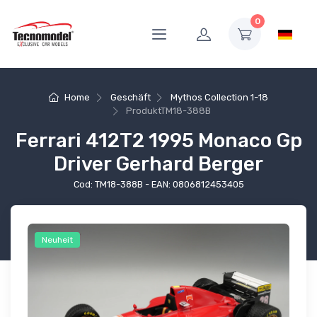
0
Home
Geschäft
Mythos Collection 1-18
Produkt
TM18-388B
Ferrari 412T2 1995 Monaco Gp
Driver Gerhard Berger
Cod: TM18-388B - EAN: 0806812453405
Neuheit