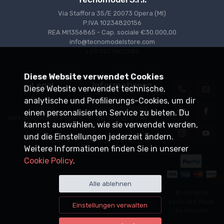
Via Staffora 35/E 20073 Opera (MI)
P.IVA 10234820156
REA MI1356865 - Cap. sociale €30.000,00
info@tecnomodelstore.com
+39 0257602982
Diese Website verwendet Cookies
Legal
Informationen
Diese Website verwendet technische,
Privacy
Versand
analytische und Profilierungs-Cookies, um dir
Cookies
Verkaufsstellen
einen personalisierten Service zu bieten. Du
Verkaufsbedingungen
Vertriebspartner
kannst auswählen, wie sie verwendet werden,
und die Einstellungen jederzeit ändern.
Weitere Informationen finden Sie in unserer
Cookie Policy
.
Alle ablehnen
© All rights
reserved. Made
Einstellungen verwalten
by
Xtumble