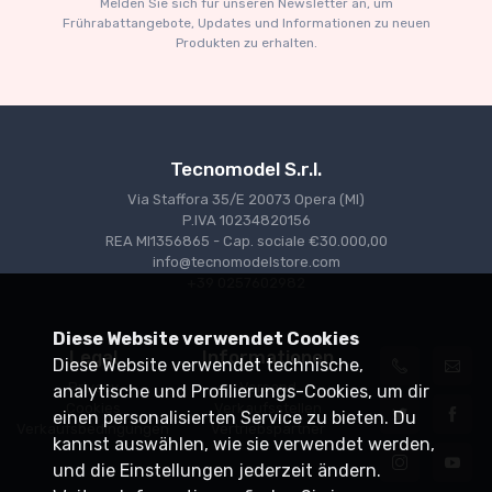
Melden Sie sich für unseren Newsletter an, um
€227.05
€239.00
Frührabattangebote, Updates und Informationen zu neuen
Produkten zu erhalten.
Tecnomodel S.r.l.
Via Staffora 35/E 20073 Opera (MI)
P.IVA 10234820156
REA MI1356865 - Cap. sociale €30.000,00
info@tecnomodelstore.com
+39 0257602982
Diese Website verwendet Cookies
Legal
Informationen
Diese Website verwendet technische,
Privacy
Versand
analytische und Profilierungs-Cookies, um dir
Cookies
Verkaufsstellen
einen personalisierten Service zu bieten. Du
Verkaufsbedingungen
Vertriebspartner
kannst auswählen, wie sie verwendet werden,
und die Einstellungen jederzeit ändern.