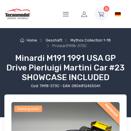
0
Home
Geschäft
Mythos Collection 1-18
Produkt
TM18-373C
Minardi M191 1991 USA GP
Drive Pierluigi Martini Car #23
SHOWCASE INCLUDED
Cod: TM18-373C - EAN: 0806812455041
PREORDER
Coming soon