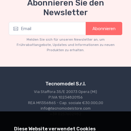
Abonnieren Sie den
Newsletter
Mythos Collection 1-18
Abonnieren
Ferrari 166 MM Abarth Metallic Silver Press
Version 1953 scala 1/18
Melden Sie sich für unseren Newsletter an, um
€227.05
€239.00
Frührabattangebote, Updates und Informationen zu neuen
Produkten zu erhalten.
Tecnomodel S.r.l.
Via Staffora 35/E 20073 Opera (MI)
P.IVA 10234820156
REA MI1356865 - Cap. sociale €30.000,00
info@tecnomodelstore.com
+39 0257602982
Diese Website verwendet Cookies