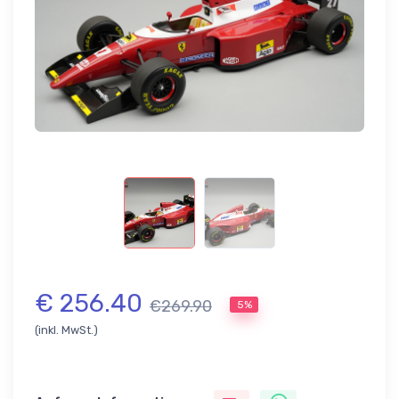
€ 256.40
€269.90
5%
(inkl. MwSt.)