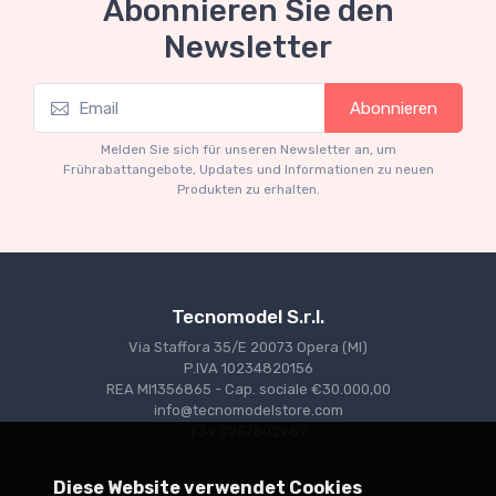
Abonnieren Sie den
Newsletter
Mythos Collection 1-18
Abonnieren
Ferrari 166 MM Abarth Metallic Silver Press
Version 1953 scala 1/18
Melden Sie sich für unseren Newsletter an, um
€227.05
€239.00
Frührabattangebote, Updates und Informationen zu neuen
Produkten zu erhalten.
Tecnomodel S.r.l.
Via Staffora 35/E 20073 Opera (MI)
P.IVA 10234820156
REA MI1356865 - Cap. sociale €30.000,00
info@tecnomodelstore.com
+39 0257602982
Diese Website verwendet Cookies