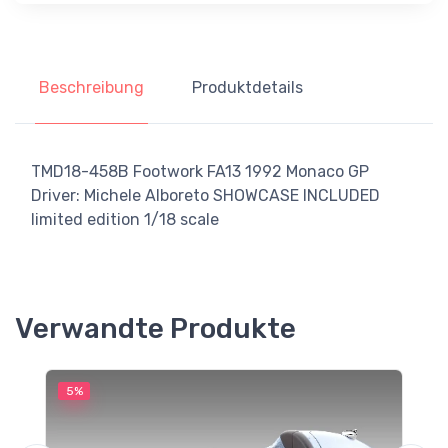
Beschreibung
Produktdetails
TMD18-458B Footwork FA13 1992 Monaco GP
Driver: Michele Alboreto SHOWCASE INCLUDED
limited edition 1/18 scale
Verwandte Produkte
5%
5
M
F