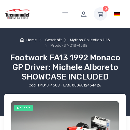
0
Home
Geschäft
Mythos Collection 1-18
Produkt
TMD18-458B
Footwork FA13 1992 Monaco
GP Driver: Michele Alboreto
SHOWCASE INCLUDED
Cod: TMD18-458B - EAN: 0806812454426
Neuheit