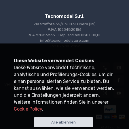
Tecnomodel S.r.l.
Via Staffora 35/E 20073 Opera (MI)
P.IVA 10234820156
REA MI1356865 - Cap. sociale €30.000,00
info@tecnomodelstore.com
+39 0257602982
Diese Website verwendet Cookies
Legal
Informationen
Diese Website verwendet technische,
Privacy
Versand
analytische und Profilierungs-Cookies, um dir
Cookies
Verkaufsstellen
einen personalisierten Service zu bieten. Du
Verkaufsbedingungen
Vertriebspartner
kannst auswählen, wie sie verwendet werden,
und die Einstellungen jederzeit ändern.
Weitere Informationen finden Sie in unserer
Cookie Policy
.
Alle ablehnen
© All rights