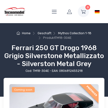
0
Home
Geschäft
Mythos Collection 1-18
Produkt
TM18-304E
Ferrari 250 GT Drogo 1968
Grigio Silverstone Metallizzato
- Silverston Metal Grey
Cod: TM18-304E - EAN: 0806812455218
PREORDER
Coming soon