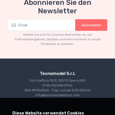
Abonnieren Sie den
Newsletter
Mythos Collection 1-18
M
Abonnieren
Ferrari 166 MM Abarth Metallic Silver Press
F
Version 1953 scala 1/18
Melden Sie sich für unseren Newsletter an, um
€227.05
€239.00
Frührabattangebote, Updates und Informationen zu neuen
Produkten zu erhalten.
Tecnomodel S.r.l.
Via Staffora 35/E 20073 Opera (MI)
P.IVA 10234820156
REA MI1356865 - Cap. sociale €30.000,00
info@tecnomodelstore.com
+39 0257602982
Diese Website verwendet Cookies