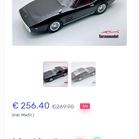
€ 256.40
€269.90
5%
(inkl. MwSt.)