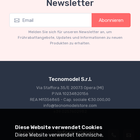
Newsletter
Mythos Collection 1-18
Abonnieren
Ferrari 166 MM Abarth Metallic Silver Press
Version 1953 scala 1/18
Melden Sie sich für unseren Newsletter an, um
€227.05
€239.00
Frührabattangebote, Updates und Informationen zu neuen
Produkten zu erhalten.
Tecnomodel S.r.l.
Via Staffora 35/E 20073 Opera (MI)
P.IVA 10234820156
REA MI1356865 - Cap. sociale €30.000,00
info@tecnomodelstore.com
+39 0257602982
Diese Website verwendet Cookies
Legal
Informationen
Diese Website verwendet technische,