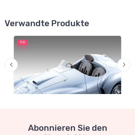
Verwandte Produkte
5%
5
M
F
Abonnieren Sie den