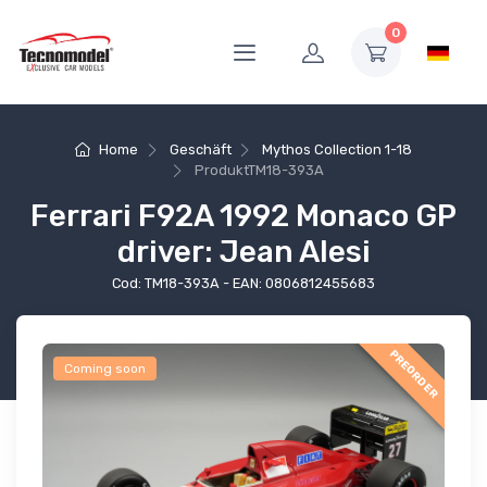
0
Home
Geschäft
Mythos Collection 1-18
Produkt
TM18-393A
Ferrari F92A 1992 Monaco GP
driver: Jean Alesi
Cod: TM18-393A - EAN: 0806812455683
PREORDER
Coming soon