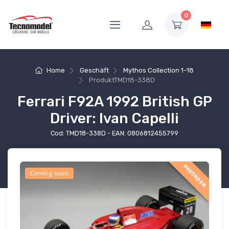
0
Home
Geschäft
Mythos Collection 1-18
Produkt
TMD18-338D
Ferrari F92A 1992 British GP
Driver: Ivan Capelli
Cod: TMD18-338D - EAN: 0806812455799
PREORDER
Coming soon