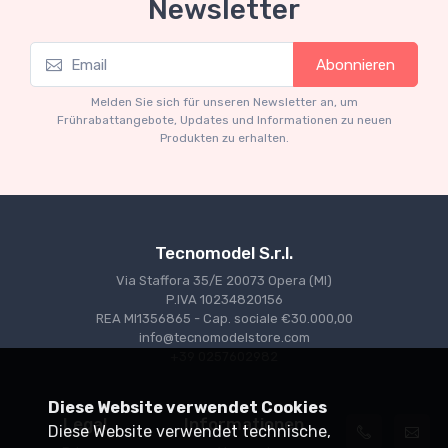
Newsletter
Mythos Collection 1-18
Abonnieren
Ferrari 166 MM Abarth Metallic Silver Press
Version 1953 scala 1/18
Melden Sie sich für unseren Newsletter an, um
€227.05
€239.00
Frührabattangebote, Updates und Informationen zu neuen
Produkten zu erhalten.
Tecnomodel S.r.l.
Via Staffora 35/E 20073 Opera (MI)
P.IVA 10234820156
REA MI1356865 - Cap. sociale €30.000,00
info@tecnomodelstore.com
+39 0257602982
Diese Website verwendet Cookies
Legal
Informationen
Diese Website verwendet technische,