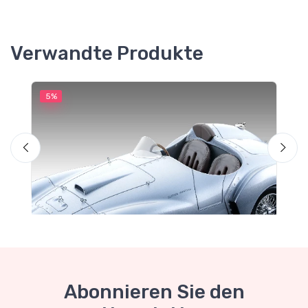
Verwandte Produkte
5%
5
M
F
Abonnieren Sie den