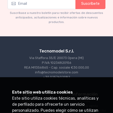
Mythos Collection 1-18
M
Suscríbete
Ferrari 166 MM Abarth Metallic Silver Press
F
Version 1953 scala 1/18
Suscríbase a nuestro boletín para recibir ofertas de descuentos
anticipados, actualizaciones e información sobre nuevos
€227.05
€239.00
productos.
Tecnomodel S.r.l.
Via Staffora 35/E 20073 Opera (MI)
P.IVA 10234820156
REA MI1356865 - Cap. sociale €30.000,00
info@tecnomodelstore.com
+39 0257602982
Este sitio web utiliza cookies
Legal
Información
Este sitio utiliza cookies técnicas, analíticas y
Privacy
Envìos
de perfilado para ofrecerte un servicio
Cookies
Puntos de venta
personalizado. Puedes elegir cómo se utilizan
Condiciones de venta
Conviértase en distribuidor