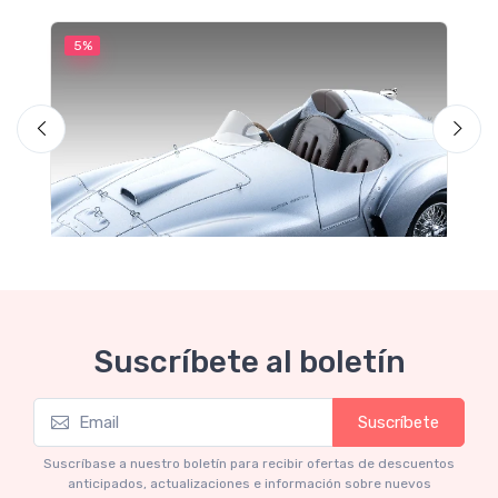
5%
5
M
F
Suscríbete al boletín
Suscríbete
Mythos Collection 1-18
Ferrari 166 MM Abarth Metallic Silver Press
Suscríbase a nuestro boletín para recibir ofertas de descuentos
Version 1953 scala 1/18
anticipados, actualizaciones e información sobre nuevos