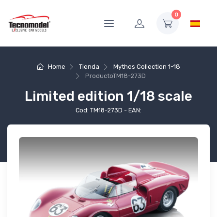
0
Home
Tienda
Mythos Collection 1-18
Producto
TM18-273D
Limited edition 1/18 scale
Cod: TM18-273D - EAN: