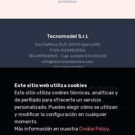
productos.
€227.05
€239.00
Tecnomodel S.r.l.
Via Staffora 35/E 20073 Opera (MI)
P.IVA 10234820156
REA MI1356865 - Cap. sociale €30.000,00
info@tecnomodelstore.com
+39 0257602982
Este sitio web utiliza cookies
Legal
Información
Este sitio utiliza cookies técnicas, analíticas y
Privacy
Envìos
de perfilado para ofrecerte un servicio
Cookies
Puntos de venta
personalizado. Puedes elegir cómo se utilizan
Condiciones de venta
Conviértase en distribuidor
y modificar la configuración en cualquier
momento.
Más información en nuestra
Cookie Policy
.