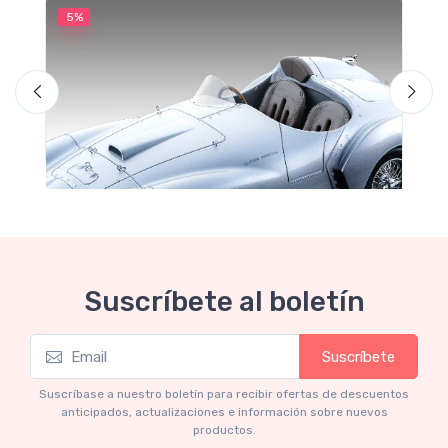
5%
5
M
F
Suscríbete al boletín
Suscríbete
Mythos Collection 1-18
Ferrari 166 MM Abarth Metallic Silver Press
Suscríbase a nuestro boletín para recibir ofertas de descuentos
Version 1953 scala 1/18
anticipados, actualizaciones e información sobre nuevos
productos.
€227.05
€239.00