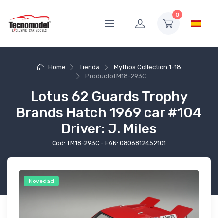
0
Home
Tienda
Mythos Collection 1-18
Producto
TM18-293C
Lotus 62 Guards Trophy
Brands Hatch 1969 car #104
Driver: J. Miles
Cod: TM18-293C - EAN: 0806812452101
Novedad