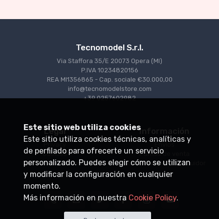
Tecnomodel S.r.l.
Via Staffora 35/E 20073 Opera (MI)
P.IVA 10234820156
REA MI1356865 - Cap. sociale €30.000,00
info@tecnomodelstore.com
+39 0257602982
Este sitio web utiliza cookies
Legal
Información
Este sitio utiliza cookies técnicas, analíticas y
Privacy
Envìos
de perfilado para ofrecerte un servicio
Cookies
Puntos de venta
personalizado. Puedes elegir cómo se utilizan
Condiciones de venta
Conviértase en distribuidor
y modificar la configuración en cualquier
momento.
Más información en nuestra
Cookie Policy
.