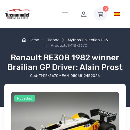
0
Home
Tienda
Mythos Collection 1-18
Producto
TM18-367C
Renault RE30B 1982 winner
Brailian GP Driver: Alain Prost
Cod: TM18-367C - EAN: 0806812452026
Novedad