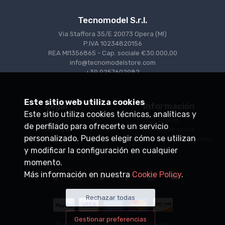
Tecnomodel S.r.l.
Via Staffora 35/E 20073 Opera (MI)
P.IVA 10234820156
REA MI1356865 - Cap. sociale €30.000,00
info@tecnomodelstore.com
+39 0257602982
Este sitio web utiliza cookies
Legal
Información
Este sitio utiliza cookies técnicas, analíticas y
Privacy
Envìos
de perfilado para ofrecerte un servicio
Cookies
Puntos de venta
personalizado. Puedes elegir cómo se utilizan
Condiciones de venta
Conviértase en distribuidor
y modificar la configuración en cualquier
momento.
Más información en nuestra
Cookie Policy
.
Rechazar todas
Gestionar preferencias
© All rights reserved. Made by
Xtumble