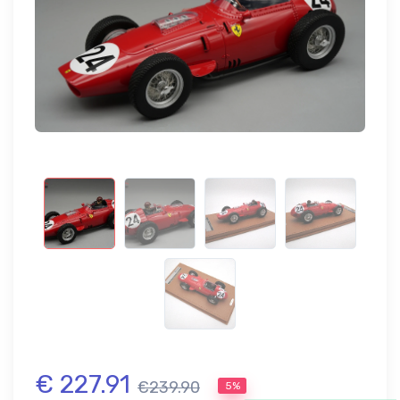
€ 227.91
€239.90
5%