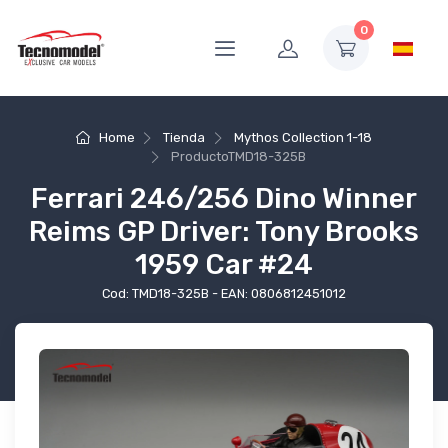
0
Home
Tienda
Mythos Collection 1-18
Producto
TMD18-325B
Ferrari 246/256 Dino Winner
Reims GP Driver: Tony Brooks
1959 Car #24
Cod: TMD18-325B - EAN: 0806812451012