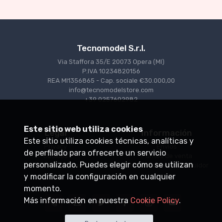
Tecnomodel S.r.l.
Via Staffora 35/E 20073 Opera (MI)
P.IVA 10234820156
REA MI1356865 - Cap. sociale €30.000,00
info@tecnomodelstore.com
+39 0257602982
Este sitio web utiliza cookies
Legal
Información
Este sitio utiliza cookies técnicas, analíticas y
Privacy
Envìos
de perfilado para ofrecerte un servicio
Cookies
Puntos de venta
personalizado. Puedes elegir cómo se utilizan
Condiciones de venta
Conviértase en distribuidor
y modificar la configuración en cualquier
momento.
Más información en nuestra
Cookie Policy
.