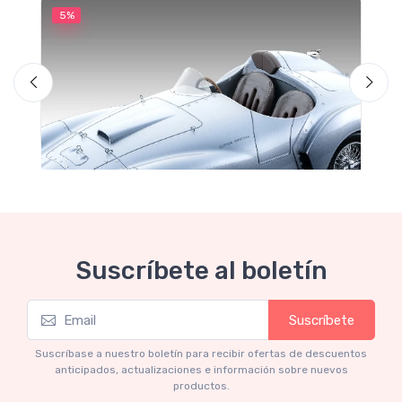
5%
5
M
F
Suscríbete al boletín
Suscríbete
Mythos Collection 1-18
Ferrari 166 MM Abarth Metallic Silver Press
Suscríbase a nuestro boletín para recibir ofertas de descuentos
Version 1953 scala 1/18
anticipados, actualizaciones e información sobre nuevos
productos.
€227.05
€239.00