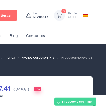
0
Hola
Carrito
Buscar
Mi cuenta
€
0,00
s
Blog
Contactos
Tienda
Mythos Collection 1-18
Producto
TMD18-319B
7.41
€249.90
5%
da)
Producto disponible