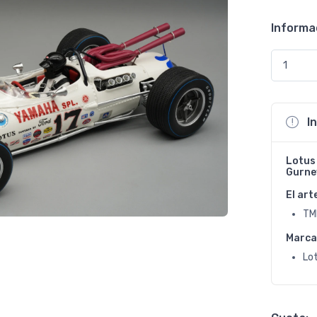
Informa
I
Lotus 
Gurne
El art
TM
Marca
Lo