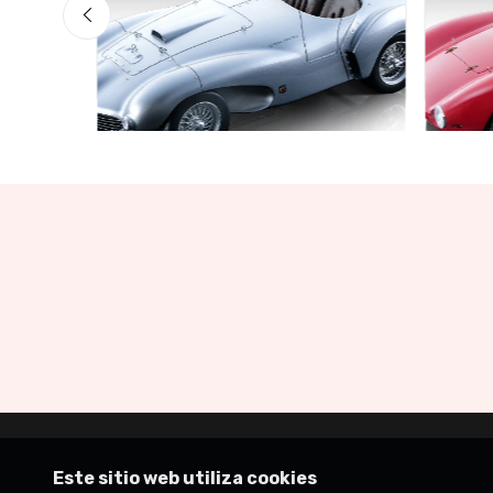
Mythos Collection 1-18
Mythos 
ss Red
Ferrari 166 MM Abarth Metallic
Ferra
Silver Press Version 1953 scala
1953
1/18
€227
€227.05
€239.00
Este sitio web utiliza cookies