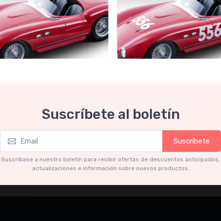
Collection 1-18
Mythos Collection 1-18
Suscríbete al boletín
ri 735S Autodromo Press
Ferrari 735S - 166 MM Spyde
Miglia 1954 car #556 Driver:
Graffenried - G. Parravicini
.91
€239.90
Suscríbete
€227.91
€239.90
Suscríbase a nuestro boletín para recibir ofertas de descuentos anticipados,
actualizaciones e información sobre nuevos productos.