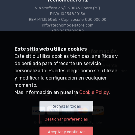
Via Staffora 35/E 20073 Opera (MI)
P.IVA 10234820156
REA MI1356865 - Cap. sociale €30.000,00
info@tecnomodelstore.com
+39 0257602982
Este sitio web utiliza cookies
Legal
Información
Este sitio utiliza cookies técnicas, analíticas y
Privacy
Envìos
de perfilado para ofrecerte un servicio
Cookies
Puntos de venta
personalizado. Puedes elegir cómo se utilizan
Condiciones de venta
Conviértase en distribuidor
y modificar la configuración en cualquier
momento.
Más información en nuestra
Cookie Policy
.
Rechazar todas
Gestionar preferencias
© All rights reserved. Made by
Xtumble
Aceptar y continuar