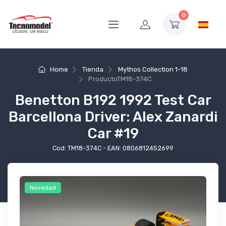
0
Home
Tienda
Mythos Collection 1-18
Producto
TM18-374C
Benetton B192 1992 Test Car
Barcellona Driver: Alex Zanardi
Car #19
Cod: TM18-374C - EAN: 0806812452699
Novedad