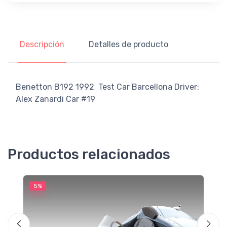
Descripción
Detalles de producto
Benetton B192 1992 Test Car Barcellona Driver:
Alex Zanardi Car #19
Productos relacionados
5%
5
M
F