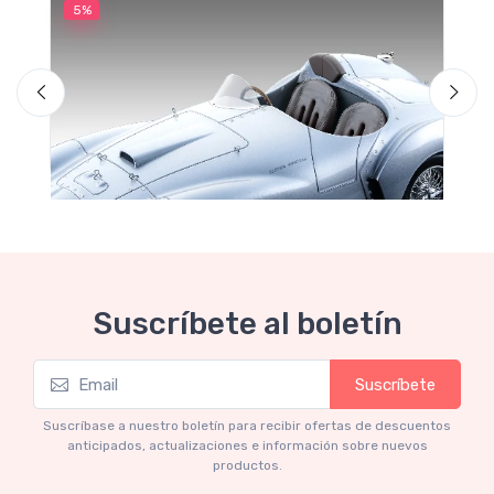
5%
5
M
F
Suscríbete al boletín
Suscríbete
Mythos Collection 1-18
Ferrari 166 MM Abarth Metallic Silver Press
Suscríbase a nuestro boletín para recibir ofertas de descuentos
Version 1953 scala 1/18
anticipados, actualizaciones e información sobre nuevos
productos.
€227.05
€239.00