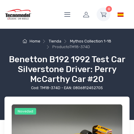
0
Home
Tienda
Mythos Collection 1-18
Producto
TM18-374D
Benetton B192 1992 Test Car
Silverstone Driver: Perry
McCarthy Car #20
Cod: TM18-374D - EAN: 0806812452705
Novedad