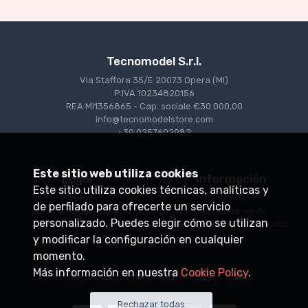
Tecnomodel S.r.l.
Via Staffora 35/E 20073 Opera (MI)
P.IVA 10234820156
REA MI1356865 - Cap. sociale €30.000,00
info@tecnomodelstore.com
+39 0257602982
Este sitio web utiliza cookies
Legal
Información
Este sitio utiliza cookies técnicas, analíticas y
Privacy
Envìos
de perfilado para ofrecerte un servicio
Cookies
Puntos de venta
personalizado. Puedes elegir cómo se utilizan
Condiciones de venta
Conviértase en distribuidor
y modificar la configuración en cualquier
momento.
Más información en nuestra
Cookie Policy
.
Rechazar todas