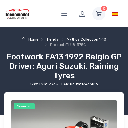
0
Home
Tienda
Mythos Collection 1-18
Producto
TM18-375C
Footwork FA13 1992 Belgio GP
Driver: Aguri Suzuki. Raining
Tyres
Cod: TM18-375C - EAN: 0806812453016
Novedad