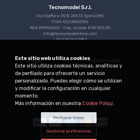
Tecnomodel S.r.l.
Via Staffora 35/E 20073 Opera (MI)
P.IVA 10234820156
REA MI1356865 - Cap. sociale €30.000,00
info@tecnomodelstore.com
+39 0257602982
Este sitio web utiliza cookies
Legal
Información
Este sitio utiliza cookies técnicas, analíticas y
Privacy
Envìos
de perfilado para ofrecerte un servicio
Cookies
Puntos de venta
personalizado. Puedes elegir cómo se utilizan
Condiciones de venta
Conviértase en distribuidor
y modificar la configuración en cualquier
momento.
Más información en nuestra
Cookie Policy
.
Rechazar todas
Gestionar preferencias
© All rights reserved. Made by
Xtumble