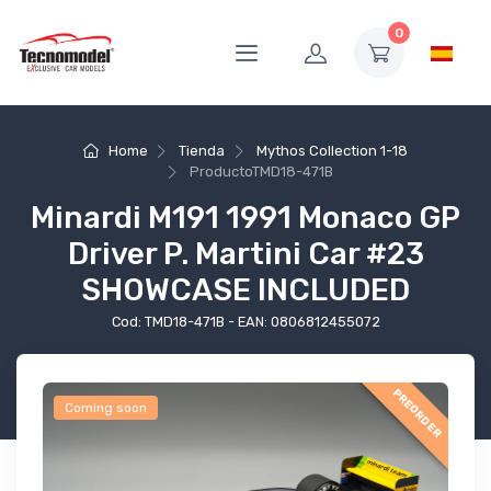
0
Home
Tienda
Mythos Collection 1-18
Producto
TMD18-471B
Minardi M191 1991 Monaco GP
Driver P. Martini Car #23
SHOWCASE INCLUDED
Cod: TMD18-471B - EAN: 0806812455072
PREORDER
Coming soon