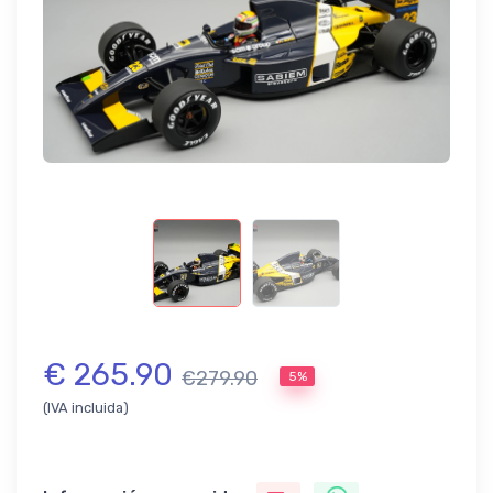
€ 265.90
€279.90
5%
(IVA incluida)