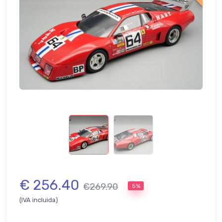
€ 256.40
€269.90
5%
(IVA incluida)