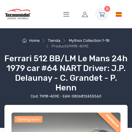
0
Home
Tienda
Mythos Collection 1-18
Producto
TM18-409E
Ferrari 512 BB/LM Le Mans 24h
1979 car #64 NART Driver: J.P.
Delaunay - C. Grandet - P.
Henn
Cod: TM18-409E - EAN: 0806812455560
PREORDER
Coming soon