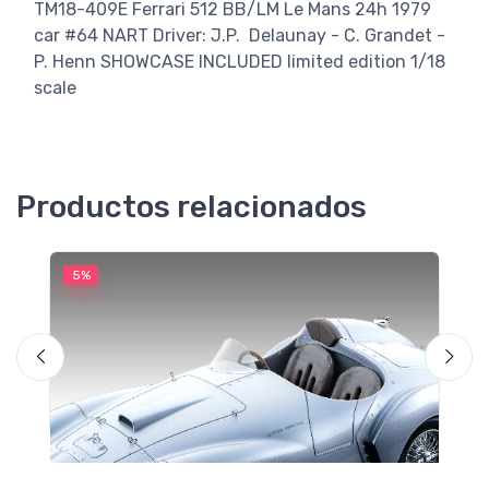
TM18-409E Ferrari 512 BB/LM Le Mans 24h 1979
car #64 NART Driver: J.P. Delaunay - C. Grandet -
P. Henn SHOWCASE INCLUDED limited edition 1/18
scale
Productos relacionados
5%
5
M
F