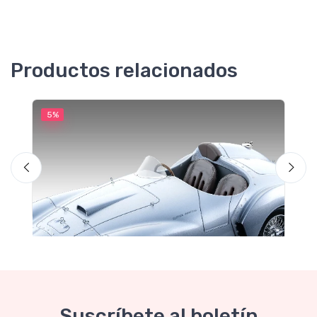
Productos relacionados
5%
5
M
F
Suscríbete al boletín