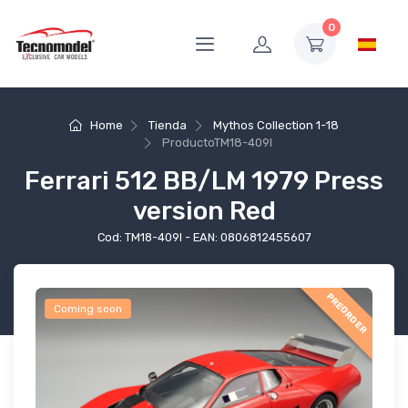
0
Home
Tienda
Mythos Collection 1-18
Producto
TM18-409I
Ferrari 512 BB/LM 1979 Press
version Red
Cod: TM18-409I - EAN: 0806812455607
PREORDER
Coming soon