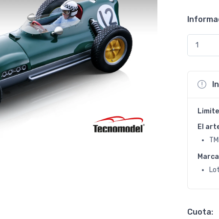
Informa
I
Limite
El art
TM
Marca
Lo
Cuota: