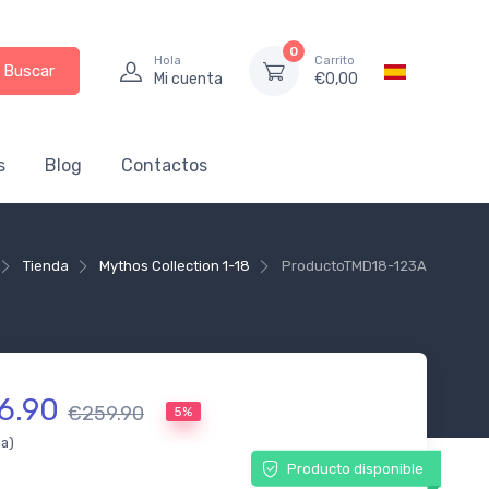
0
Hola
Carrito
Buscar
Mi cuenta
€
0,00
s
Blog
Contactos
Tienda
Mythos Collection 1-18
Producto
TMD18-123A
6.90
€259.90
5%
da)
Producto disponible