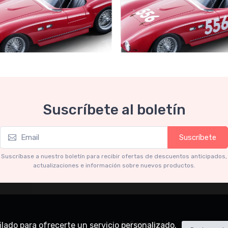
Collection 1-18
Mythos Collection 1-18
Suscríbete al boletín
ri 735S Autodromo Press
Ferrari 735S - 166 MM Spyde
Miglia 1954 car #556 Driver:
Graffenried - G. Parravicini
.91
€239.90
Suscríbete
€227.91
€239.90
Suscríbase a nuestro boletín para recibir ofertas de descuentos anticipados,
actualizaciones e información sobre nuevos productos.
Información
rfilado para ofrecerte un servicio personalizado.