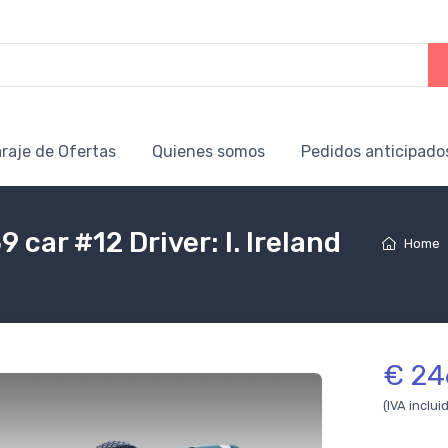
raje de Ofertas
Quienes somos
Pedidos anticipado
 car #12 Driver: I. Ireland
Home
€ 24
(IVA inclui