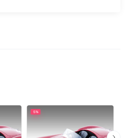
5%
5%