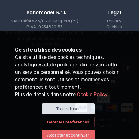
Tecnomodel S.r.l.
Legal
Via Staffora 35/E 20073 Opera (MI)
Privacy
P.IVA 10234820156
Cookies
REA MI1356865 - Cap. sociale €30.000,00
Conditions de vente
info@tecnomodelstore.com
+39 0257602982
Ce site utilise des cookies
Ce site utilise des cookies techniques,
analytiques et de profilage afin de vous offrir
Informations
un service personnalisé. Vous pouvez choisir
Livraison
comment ils sont utilisés et modifier vos
Points de vente
Devenez distributeur agréé
préférences à tout moment.
Plus de détails dans notre
Cookie Policy
.
Tout refuser
© All rights reserved. Made by
Gérer les préférences
Xtumble
Accepter et continuer