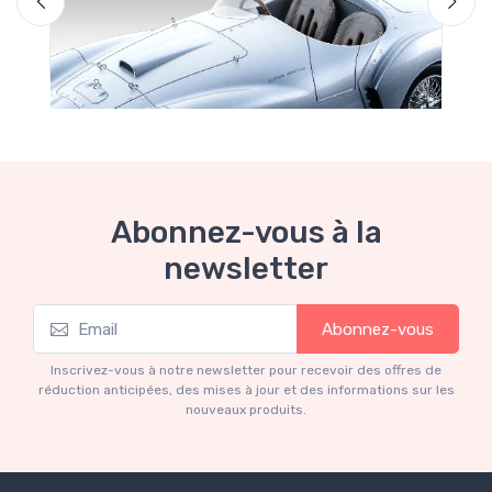
Abonnez-vous à la
newsletter
Mythos Collection 1-18
Abonnez-vous
Ferrari 166 MM Abarth Metallic Silver Press
Version 1953 scala 1/18
Inscrivez-vous à notre newsletter pour recevoir des offres de
€227.05
€239.00
réduction anticipées, des mises à jour et des informations sur les
nouveaux produits.