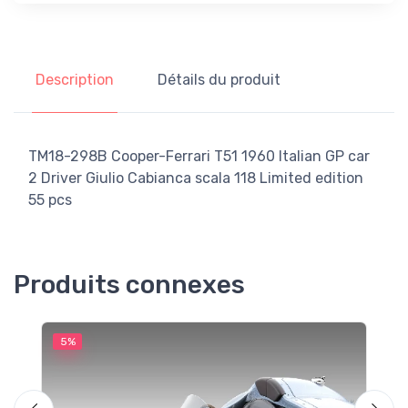
Description
Détails du produit
TM18-298B Cooper-Ferrari T51 1960 Italian GP car
2 Driver Giulio Cabianca scala 118 Limited edition
55 pcs
Produits connexes
5%
5
M
F