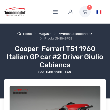
0
Home
Magasin
Mythos Collection 1-18
Produit
TM18-298B
Cooper-Ferrari T51 1960
Italian GP car #2 Driver Giulio
Cabianca
Cod: TM18-298B - EAN: