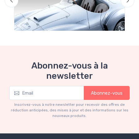
Abonnez-vous à la
newsletter
Mythos Collection 1-18
Abonnez-vous
Ferrari 166 MM Abarth Metallic Silver Press
Version 1953 scala 1/18
Inscrivez-vous à notre newsletter pour recevoir des offres de
€227.05
€239.00
réduction anticipées, des mises à jour et des informations sur les
nouveaux produits.