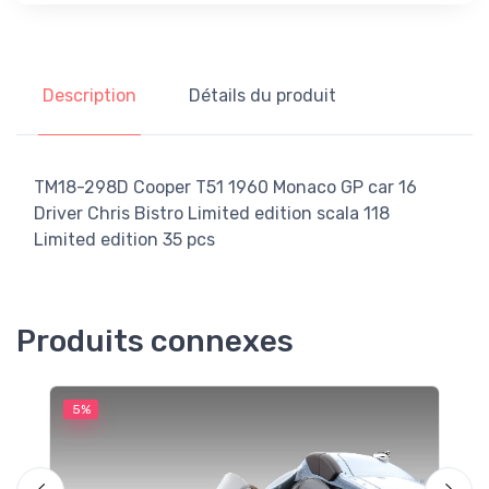
Description
Détails du produit
TM18-298D Cooper T51 1960 Monaco GP car 16
Driver Chris Bistro Limited edition scala 118
Limited edition 35 pcs
Produits connexes
5%
5
M
F