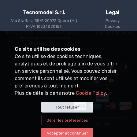
Tecnomodel S.r.l.
Legal
Via Staffora 35/E 20073 Opera (MI)
Privacy
P.IVA 10234820156
Cookies
REA MI1356865 - Cap. sociale €30.000,00
Conditions de vente
info@tecnomodelstore.com
+39 0257602982
Ce site utilise des cookies
Ce site utilise des cookies techniques,
analytiques et de profilage afin de vous offrir
Informations
un service personnalisé. Vous pouvez choisir
Livraison
comment ils sont utilisés et modifier vos
Points de vente
Devenez distributeur agréé
préférences à tout moment.
Plus de détails dans notre
Cookie Policy
.
Tout refuser
© All rights reserved. Made by
Gérer les préférences
Xtumble
Accepter et continuer