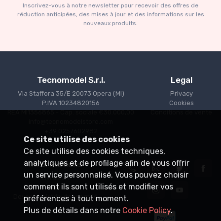
Inscrivez-vous à notre newsletter pour recevoir des offres de
€227.05
€239.00
réduction anticipées, des mises à jour et des informations sur les
nouveaux produits.
Tecnomodel S.r.l.
Legal
Via Staffora 35/E 20073 Opera (MI)
Privacy
P.IVA 10234820156
Cookies
REA MI1356865 - Cap. sociale €30.000,00
Conditions de vente
info@tecnomodelstore.com
+39 0257602982
Ce site utilise des cookies
Ce site utilise des cookies techniques,
analytiques et de profilage afin de vous offrir
Informations
un service personnalisé. Vous pouvez choisir
Livraison
comment ils sont utilisés et modifier vos
Points de vente
Devenez distributeur agréé
préférences à tout moment.
Plus de détails dans notre
Cookie Policy
.