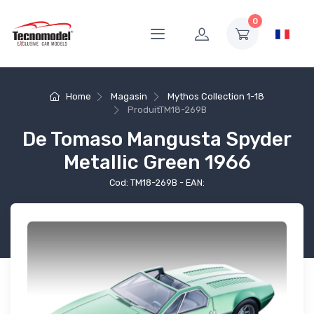
0
Home
Magasin
Mythos Collection 1-18
Produit
TM18-269B
De Tomaso Mangusta Spyder
Metallic Green 1966
Cod: TM18-269B - EAN: