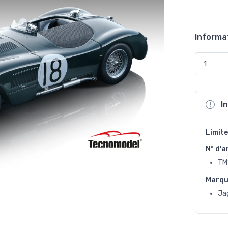
Informa
I
Limite
N° d'a
TM
Marq
Ja