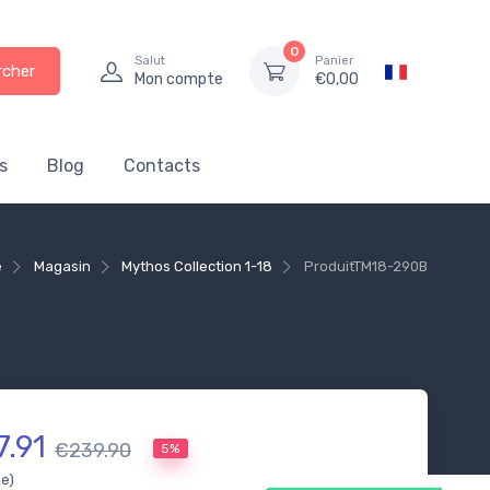
0
Salut
Panier
rcher
Mon compte
€
0,00
s
Blog
Contacts
e
Magasin
Mythos Collection 1-18
Produit
TM18-290B
7.91
€239.90
5%
se)