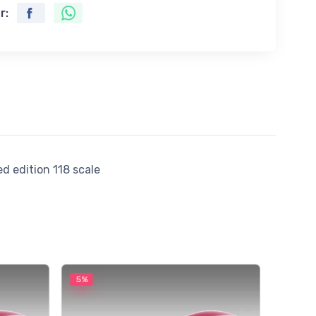
r:
edition 118 scale
5%
5%
Mythos 
Ferra