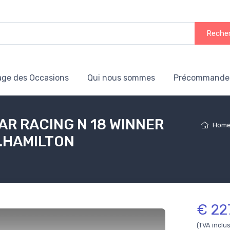
Reche
age des Occasions
Qui nous sommes
Précommande
R RACING N 18 WINNER
Hom
D.HAMILTON
€ 22
(TVA inclu