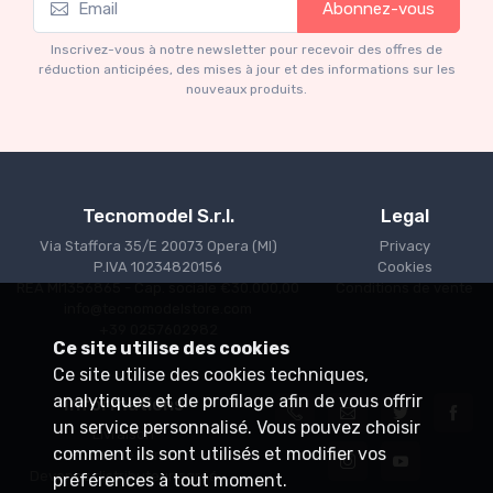
Abonnez-vous
Ferrari 166 MM Abarth Metallic Silver Press
F
Version 1953 scala 1/18
Inscrivez-vous à notre newsletter pour recevoir des offres de
€227.05
€239.00
réduction anticipées, des mises à jour et des informations sur les
nouveaux produits.
Tecnomodel S.r.l.
Legal
Via Staffora 35/E 20073 Opera (MI)
Privacy
P.IVA 10234820156
Cookies
REA MI1356865 - Cap. sociale €30.000,00
Conditions de vente
info@tecnomodelstore.com
+39 0257602982
Ce site utilise des cookies
Ce site utilise des cookies techniques,
analytiques et de profilage afin de vous offrir
Informations
un service personnalisé. Vous pouvez choisir
Livraison
comment ils sont utilisés et modifier vos
Points de vente
Devenez distributeur agréé
préférences à tout moment.