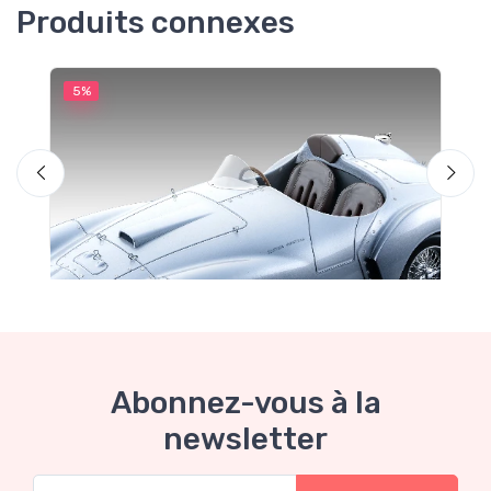
Produits connexes
5%
5
Abonnez-vous à la
newsletter
Mythos Collection 1-18
M