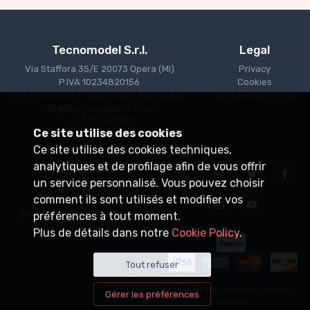
Tecnomodel S.r.l.
Legal
Via Staffora 35/E 20073 Opera (MI)
Privacy
P.IVA 10234820156
Cookies
REA MI1356865 - Cap. sociale €30.000,00
Conditions de vente
info@tecnomodelstore.com
+39 0257602982
Ce site utilise des cookies
Ce site utilise des cookies techniques,
analytiques et de profilage afin de vous offrir
Informations
un service personnalisé. Vous pouvez choisir
Livraison
comment ils sont utilisés et modifier vos
Points de vente
Devenez distributeur agréé
préférences à tout moment.
Plus de détails dans notre
Cookie Policy
.
Tout refuser
© All rights reserved. Made by
Gérer les préférences
Xtumble