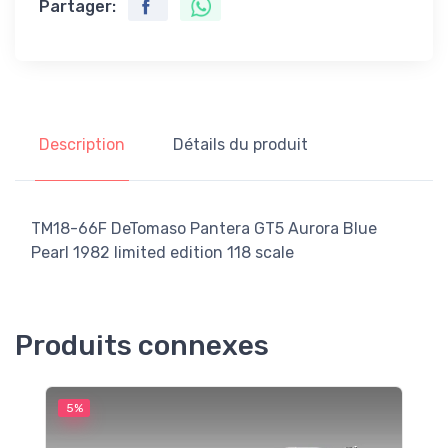
Partager:
Description
Détails du produit
TM18-66F DeTomaso Pantera GT5 Aurora Blue
Pearl 1982 limited edition 118 scale
Produits connexes
5%
5
M