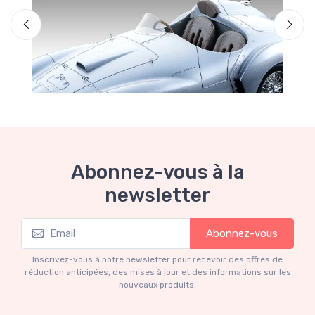
F
Abonnez-vous à la
newsletter
Mythos Collection 1-18
Abonnez-vous
Ferrari 166 MM Abarth Metallic Silver Press
Version 1953 scala 1/18
Inscrivez-vous à notre newsletter pour recevoir des offres de
€227.05
€239.00
réduction anticipées, des mises à jour et des informations sur les
nouveaux produits.