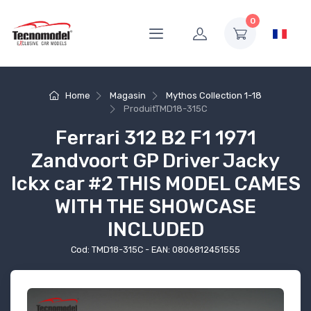
0
Home
Magasin
Mythos Collection 1-18
Produit
TMD18-315C
Ferrari 312 B2 F1 1971
Zandvoort GP Driver Jacky
Ickx car #2 THIS MODEL CAMES
WITH THE SHOWCASE
INCLUDED
Cod: TMD18-315C - EAN: 0806812451555