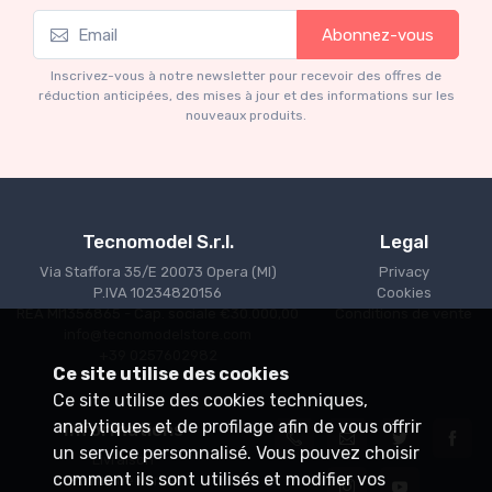
Mythos Collection 1-18
Abonnez-vous
Ferrari 166 MM Abarth Metallic Silver Press
Version 1953 scala 1/18
Inscrivez-vous à notre newsletter pour recevoir des offres de
€227.05
€239.00
réduction anticipées, des mises à jour et des informations sur les
nouveaux produits.
Tecnomodel S.r.l.
Legal
Via Staffora 35/E 20073 Opera (MI)
Privacy
P.IVA 10234820156
Cookies
REA MI1356865 - Cap. sociale €30.000,00
Conditions de vente
info@tecnomodelstore.com
+39 0257602982
Ce site utilise des cookies
Ce site utilise des cookies techniques,
analytiques et de profilage afin de vous offrir
Informations
un service personnalisé. Vous pouvez choisir
Livraison
comment ils sont utilisés et modifier vos
Points de vente