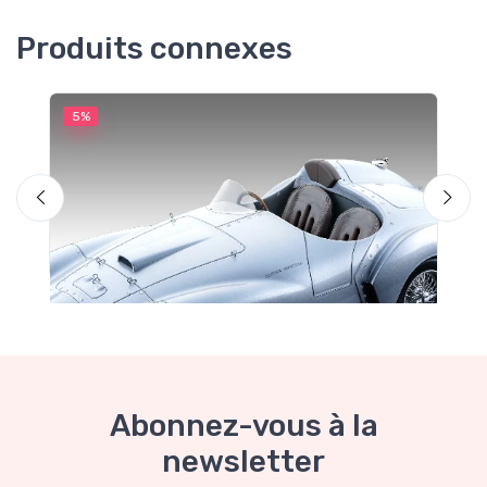
Produits connexes
5%
5
M
F
Abonnez-vous à la
newsletter