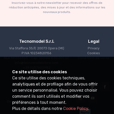
Inscrivez-vous à notre newsletter pour recevoir des offres de
€227.05
€239.00
réduction anticipées, des mises à jour et des informations sur les
nouveaux produits.
Tecnomodel S.r.l.
Legal
Via Staffora 35/E 20073 Opera (MI)
Privacy
P.IVA 10234820156
Cookies
REA MI1356865 - Cap. sociale €30.000,00
Conditions de vente
info@tecnomodelstore.com
+39 0257602982
Ce site utilise des cookies
Ce site utilise des cookies techniques,
analytiques et de profilage afin de vous offrir
Informations
un service personnalisé. Vous pouvez choisir
Livraison
comment ils sont utilisés et modifier vos
Points de vente
Devenez distributeur agréé
préférences à tout moment.
Plus de détails dans notre
Cookie Policy
.