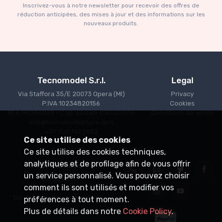
Inscrivez-vous à notre newsletter pour recevoir des offres de
€227.05
€239.00
réduction anticipées, des mises à jour et des informations sur les
nouveaux produits.
Tecnomodel S.r.l.
Legal
Via Staffora 35/E 20073 Opera (MI)
Privacy
P.IVA 10234820156
Cookies
REA MI1356865 - Cap. sociale €30.000,00
Conditions de vente
info@tecnomodelstore.com
+39 0257602982
Ce site utilise des cookies
Ce site utilise des cookies techniques,
analytiques et de profilage afin de vous offrir
Informations
un service personnalisé. Vous pouvez choisir
Livraison
comment ils sont utilisés et modifier vos
Points de vente
Devenez distributeur agréé
préférences à tout moment.
Plus de détails dans notre
Cookie Policy
.