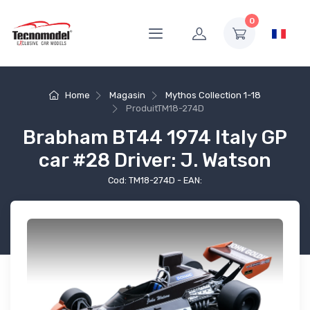
0
Home
Magasin
Mythos Collection 1-18
Produit
TM18-274D
Brabham BT44 1974 Italy GP
car #28 Driver: J. Watson
Cod: TM18-274D - EAN: