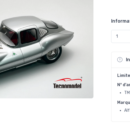
Informa
I
Limite
N° d'a
TM
Marq
Al