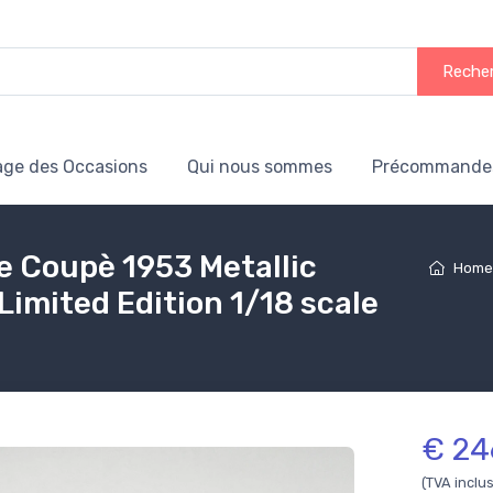
Reche
age des Occasions
Qui nous sommes
Précommande
e Coupè 1953 Metallic
Hom
mited Edition 1/18 scale
€ 24
(TVA inclu