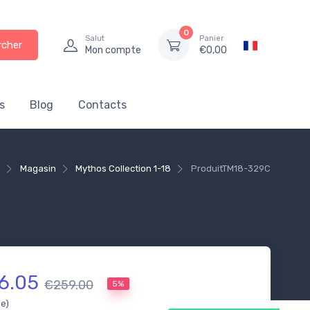
0
Salut
Panier
rcher
Mon compte
€
0,00
s
Blog
Contacts
e
Magasin
Mythos Collection 1-18
Produit
TM18-329C
6.05
€259.00
5%
se)