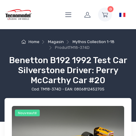
0
Home
Magasin
Mythos Collection 1-18
Produit
TM18-374D
Benetton B192 1992 Test Car
Silverstone Driver: Perry
McCarthy Car #20
Cod: TM18-374D - EAN: 0806812452705
Nouveauté