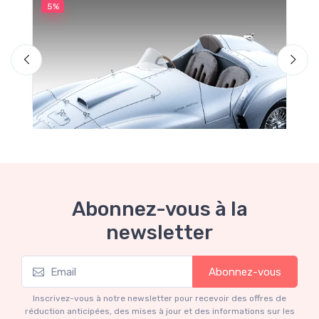
5%
5
M
F
Abonnez-vous à la
newsletter
Mythos Collection 1-18
Abonnez-vous
Ferrari 166 MM Abarth Metallic Silver Press
Version 1953 scala 1/18
Inscrivez-vous à notre newsletter pour recevoir des offres de
€227.05
€239.00
réduction anticipées, des mises à jour et des informations sur les