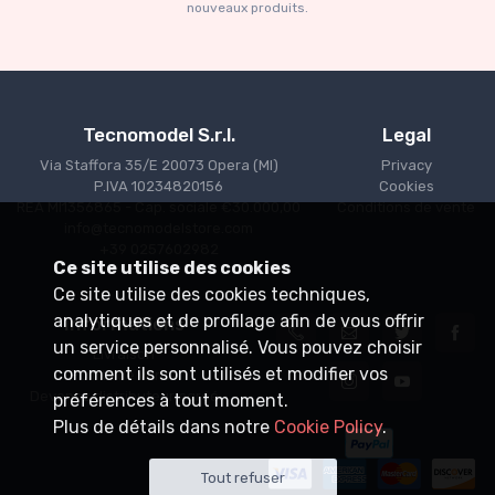
nouveaux produits.
Tecnomodel S.r.l.
Legal
Via Staffora 35/E 20073 Opera (MI)
Privacy
P.IVA 10234820156
Cookies
REA MI1356865 - Cap. sociale €30.000,00
Conditions de vente
info@tecnomodelstore.com
+39 0257602982
Ce site utilise des cookies
Ce site utilise des cookies techniques,
analytiques et de profilage afin de vous offrir
Informations
un service personnalisé. Vous pouvez choisir
Livraison
comment ils sont utilisés et modifier vos
Points de vente
Devenez distributeur agréé
préférences à tout moment.
Plus de détails dans notre
Cookie Policy
.
Tout refuser