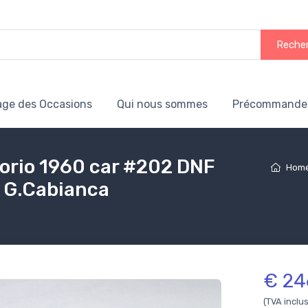
Reche
age des Occasions
Qui nous sommes
Précommande
lorio 1960 car #202 DNF
Hom
 - G.Cabianca
€ 24
(TVA inclu