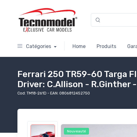
Catégories
Home
Produits
Gar
Ferrari 250 TR59-60 Targa F
Driver: C.Allison - R.Ginther
Cod: TM18-261D - EAN: 0806812452750
Nouveauté