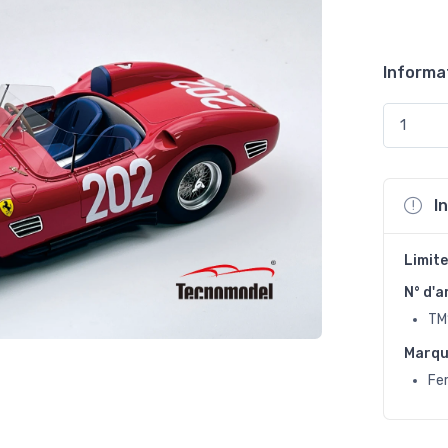
Informa
I
Limite
N° d'a
TM
Marq
Fer