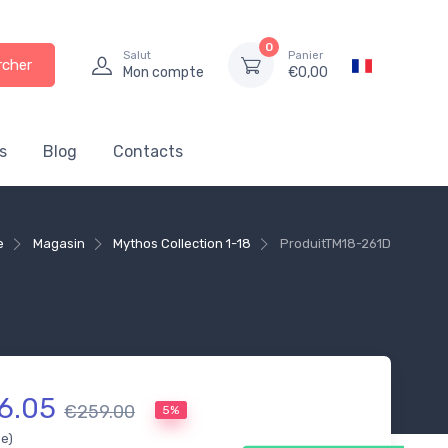
0
Salut
Panier
rcher
Mon compte
€
0,00
s
Blog
Contacts
e
Magasin
Mythos Collection 1-18
Produit
TM18-261D
6.05
€259.00
5%
se)