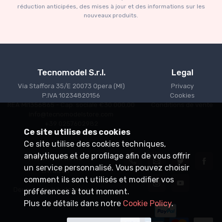
€227.05
€239.00
réduction anticipées, des mises à jour et des informations sur les
nouveaux produits.
Tecnomodel S.r.l.
Legal
Via Staffora 35/E 20073 Opera (MI)
Privacy
P.IVA 10234820156
Cookies
REA MI1356865 - Cap. sociale €30.000,00
Conditions de vente
info@tecnomodelstore.com
+39 0257602982
Ce site utilise des cookies
Ce site utilise des cookies techniques,
analytiques et de profilage afin de vous offrir
Informations
un service personnalisé. Vous pouvez choisir
Livraison
comment ils sont utilisés et modifier vos
Points de vente
Devenez distributeur agréé
préférences à tout moment.
Plus de détails dans notre
Cookie Policy
.