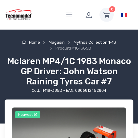
0
Home
Magasin
Mythos Collection 1-18
Produit
TM18-385D
Mclaren MP4/1C 1983 Monaco
GP Driver: John Watson
Raining Tyres Car #7
Cod: TM18-385D - EAN: 0806812452804
Nouveauté