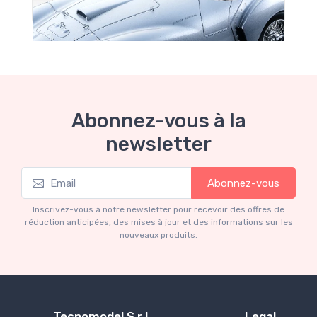
Abonnez-vous à la
newsletter
Mythos Collection 1-18
Abonnez-vous
Ferrari 166 MM Abarth Metallic Silver Press
Version 1953 scala 1/18
Inscrivez-vous à notre newsletter pour recevoir des offres de
€227.05
€239.00
réduction anticipées, des mises à jour et des informations sur les
nouveaux produits.
Tecnomodel S.r.l.
Legal