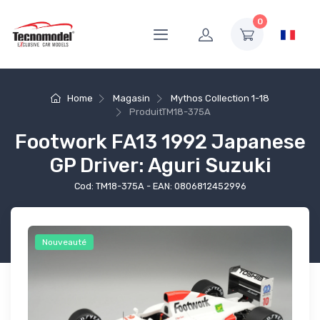
0
Home
Magasin
Mythos Collection 1-18
Produit
TM18-375A
Footwork FA13 1992 Japanese
GP Driver: Aguri Suzuki
Cod: TM18-375A - EAN: 0806812452996
Nouveauté