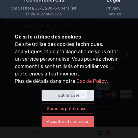
Via Staffora 35/E 20073 Opera (MI)
Privacy
P.IVA 10234820156
Cookies
REA MI1356865 - Cap. sociale €30.000,00
Conditions de vente
info@tecnomodelstore.com
+39 0257602982
Ce site utilise des cookies
Ce site utilise des cookies techniques,
analytiques et de profilage afin de vous offrir
Informations
un service personnalisé. Vous pouvez choisir
Livraison
comment ils sont utilisés et modifier vos
Points de vente
Devenez distributeur agréé
préférences à tout moment.
Plus de détails dans notre
Cookie Policy
.
Tout refuser
© All rights reserved. Made by
Gérer les préférences
Xtumble
Accepter et continuer
0