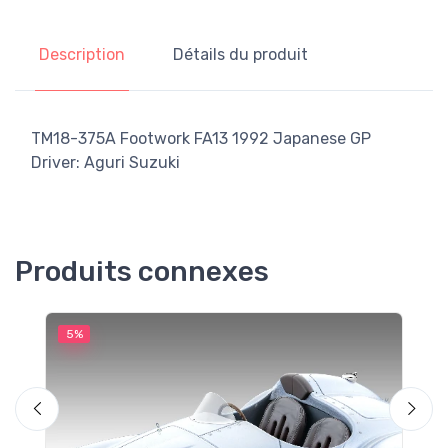
Description
Détails du produit
TM18-375A Footwork FA13 1992 Japanese GP
Driver: Aguri Suzuki
Produits connexes
5%
5
M
F