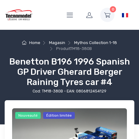
0
Home
Magasin
Mythos Collection 1-18
Produit
TM18-380B
Benetton B196 1996 Spanish
GP Driver Gherard Berger
Raining Tyres car #4
Cod: TM18-380B - EAN: 0806812454129
Nouveauté
Édition limitée