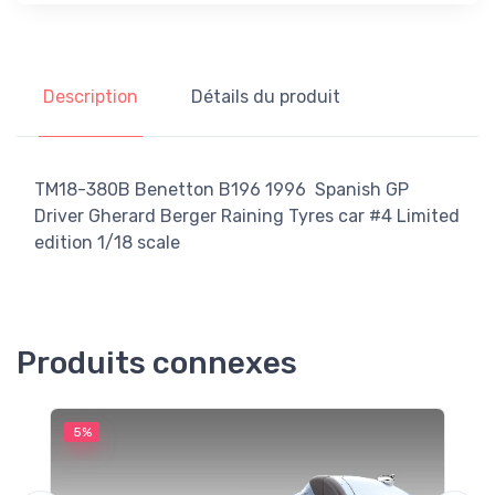
Description
Détails du produit
TM18-380B Benetton B196 1996 Spanish GP
Driver Gherard Berger Raining Tyres car #4 Limited
edition 1/18 scale
Produits connexes
5%
5
M
F