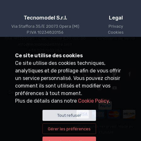
Tecnomodel S.r.l.
Legal
Via Staffora 35/E 20073 Opera (MI)
Privacy
P.IVA 10234820156
Cookies
REA MI1356865 - Cap. sociale €30.000,00
Conditions de vente
info@tecnomodelstore.com
+39 0257602982
Ce site utilise des cookies
Ce site utilise des cookies techniques,
analytiques et de profilage afin de vous offrir
Informations
un service personnalisé. Vous pouvez choisir
Livraison
comment ils sont utilisés et modifier vos
Points de vente
Devenez distributeur agréé
préférences à tout moment.
Plus de détails dans notre
Cookie Policy
.
Tout refuser
© All rights reserved. Made by
Gérer les préférences
Xtumble