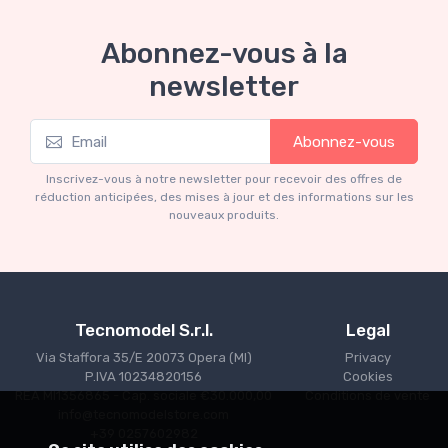
Abonnez-vous à la
newsletter
Mythos Collection 1-18
Abonnez-vous
Ferrari 166 MM Abarth Metallic Silver Press
Version 1953 scala 1/18
Inscrivez-vous à notre newsletter pour recevoir des offres de
€227.05
€239.00
réduction anticipées, des mises à jour et des informations sur les
nouveaux produits.
Tecnomodel S.r.l.
Legal
Via Staffora 35/E 20073 Opera (MI)
Privacy
P.IVA 10234820156
Cookies
REA MI1356865 - Cap. sociale €30.000,00
Conditions de vente
info@tecnomodelstore.com
+39 0257602982