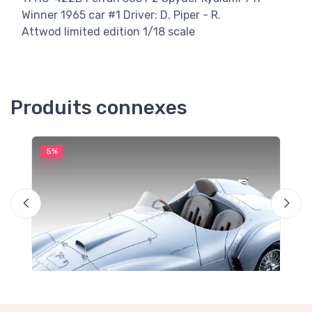
Winner 1965 car #1 Driver: D. Piper - R.
Attwod limited edition 1/18 scale
Produits connexes
5%
5
M
F