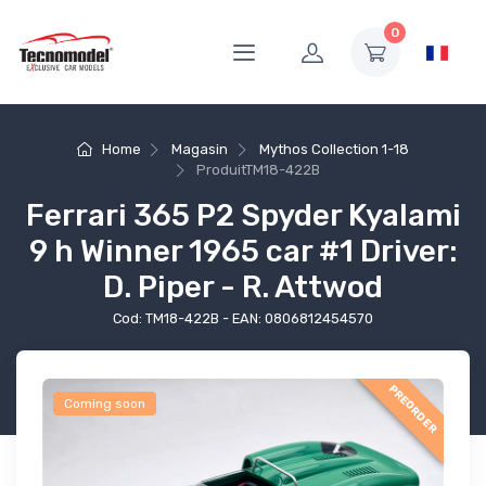
0
Home
Magasin
Mythos Collection 1-18
Produit
TM18-422B
Ferrari 365 P2 Spyder Kyalami
9 h Winner 1965 car #1 Driver:
D. Piper - R. Attwod
Cod: TM18-422B - EAN: 0806812454570
PREORDER
Coming soon