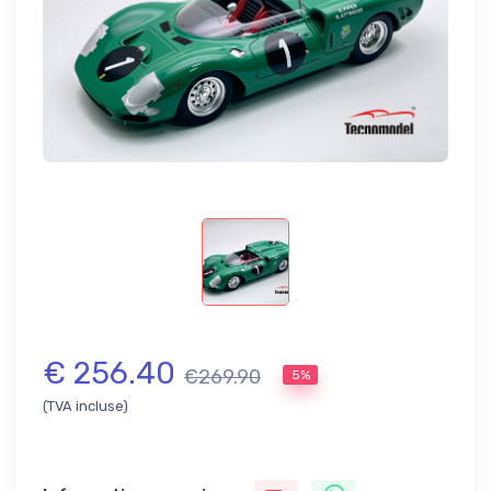
€ 256.40
€269.90
5%
(TVA incluse)