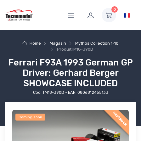
0
Home
Magasin
Mythos Collection 1-18
Produit
TM18-390D
Ferrari F93A 1993 German GP
Driver: Gerhard Berger
SHOWCASE INCLUDED
Cod: TM18-390D - EAN: 0806812455133
PREORDER
Coming soon