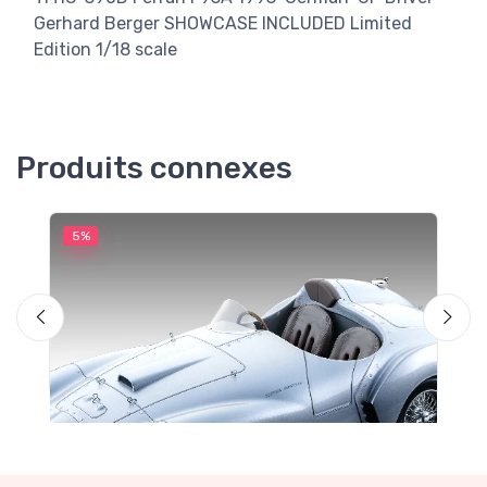
Gerhard Berger SHOWCASE INCLUDED Limited
Edition 1/18 scale
Produits connexes
5%
5
M
F