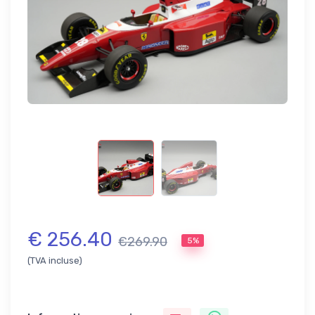
€ 256.40
€269.90
5%
(TVA incluse)