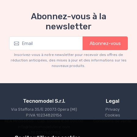
Abonnez-vous à la
newsletter
Mythos Collection 1-18
Abonnez-vous
Ferrari 166 MM Abarth Metallic Silver Press
Version 1953 scala 1/18
Inscrivez-vous à notre newsletter pour recevoir des offres de
€227.05
€239.00
réduction anticipées, des mises à jour et des informations sur les
nouveaux produits.
Tecnomodel S.r.l.
Legal
Via Staffora 35/E 20073 Opera (MI)
Privacy
P.IVA 10234820156
Cookies
REA MI1356865 - Cap. sociale €30.000,00
Conditions de vente
info@tecnomodelstore.com
+39 0257602982