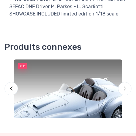
SEFAC DNF Driver M. Parkes - L. Scarfiotti
SHOWCASE INCLUDED limited edition 1/18 scale
Produits connexes
5%
5
M
F