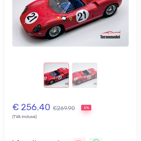
€ 256.40
€269.90
5%
(TVA incluse)