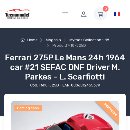
0
Home
Magasin
Mythos Collection 1-18
Produit
TM18-525D
Ferrari 275P Le Mans 24h 1964
car #21 SEFAC DNF Driver M.
Parkes - L. Scarfiotti
Cod: TM18-525D - EAN: 0806812455379
PREORDER
Coming soon