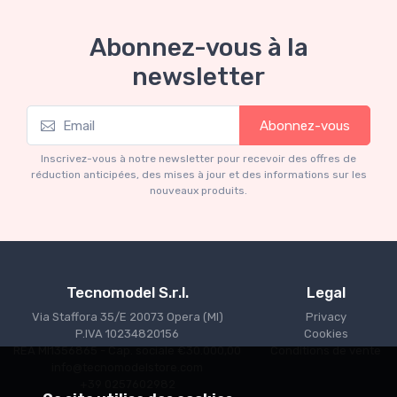
Abonnez-vous à la
newsletter
Mythos Collection 1-18
Abonnez-vous
Ferrari 166 MM Abarth Metallic Silver Press
Version 1953 scala 1/18
Inscrivez-vous à notre newsletter pour recevoir des offres de
€227.05
€239.00
réduction anticipées, des mises à jour et des informations sur les
nouveaux produits.
Tecnomodel S.r.l.
Legal
Via Staffora 35/E 20073 Opera (MI)
Privacy
P.IVA 10234820156
Cookies
REA MI1356865 - Cap. sociale €30.000,00
Conditions de vente
info@tecnomodelstore.com
+39 0257602982